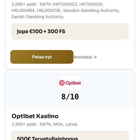
2,000+ peliä · EMTA (HKT000023, HKT000030,
HKL000484, HKL000218), Swedish Gambling Authority,
Danish Gambling Authority
jopa €100 + 300 FS
Pelaa nyt
Arvostelu →
8/10
Optibet Kasiino
2,500+ peliä · EMTA, MGA, Latvia
500€ Tervetuliaisbonus