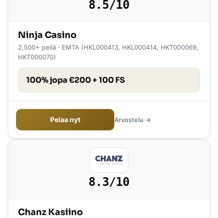
8.5/10
Ninja Casino
2,500+ peliä · EMTA (HKL000413, HKL000414, HKT000069,
HKT000070)
100% jopa €200 + 100 FS
Pelaa nyt
Arvostelu →
8.3/10
Chanz Kasiino