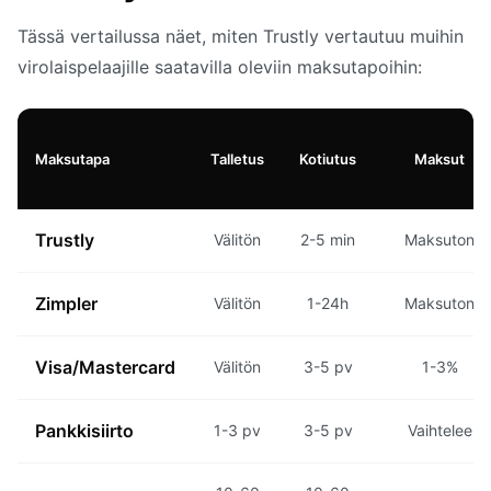
Tässä vertailussa näet, miten Trustly vertautuu muihin
virolaispelaajille saatavilla oleviin maksutapoihin:
Maksutapa
Talletus
Kotiutus
Maksut
Trustly
Välitön
2-5 min
Maksuton
Zimpler
Välitön
1-24h
Maksuton
Visa/Mastercard
Välitön
3-5 pv
1-3%
Pankkisiirto
1-3 pv
3-5 pv
Vaihtelee