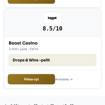
8.5/10
Boost Casino
2,000+ peliä · EMTA
Drops & Wins -pelit
Pelaa nyt
Arvostelu →