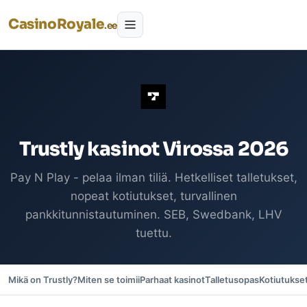
Casino
Royale
.ee
Trustly kasinot Virossa 2026
Pay N Play - pelaa ilman tiliä. Hetkelliset talletukset,
nopeat kotiutukset, turvallinen
pankkitunnistautuminen. SEB, Swedbank, LHV
tuettu.
Mikä on Trustly?
Miten se toimii
Parhaat kasinot
Talletusopas
Kotiutukse